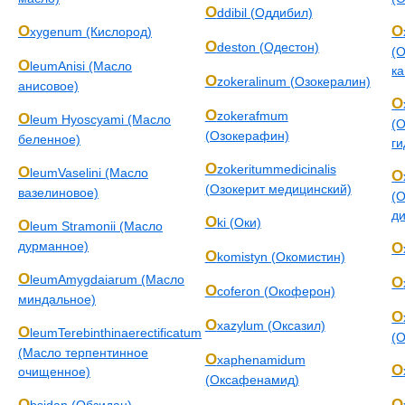
O
ddibil (Оддибил)
O
O
xygenum (Кислород)
O
deston (Одестон)
(
O
leumAnisi (Масло
ка
O
zokeralinum (Озокералин)
анисовое)
O
O
zokerafmum
O
leum Hyoscyami (Масло
(
(Озокерафин)
беленное)
г
O
zokeritummedicinalis
O
leumVaselini (Масло
O
(Озокерит медицинский)
вазелиновое)
(
ди
O
ki (Оки)
O
leum Stramonii (Масло
дурманное)
O
O
komistyn (Окомистин)
O
leumAmygdaiarum (Масло
O
O
coferon (Окоферон)
миндальное)
O
O
xazylum (Оксазил)
O
leumTerebinthinaerectificatum
(
(Масло терпентинное
O
xaphenamidum
O
очищенное)
(Оксафенамид)
O
O