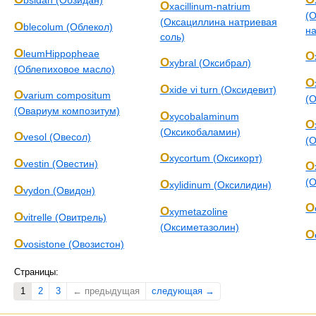
bsidan (Обзидан)
O
xacillinum-natrium
(
(Оксациллина натриевая
O
blecolum (Облекол)
на
соль)
O
leumHippopheae
O
O
xybral (Оксибрал)
(Облепиховое масло)
O
O
xide vi turn (Оксидевит)
O
varium compositum
(
(Овариум композитум)
O
xycobalaminum
O
(Оксикобаламин)
O
vesol (Овесол)
(
O
xycortum (Оксикорт)
O
vestin (Овестин)
O
(
O
xylidinum (Оксилидин)
O
vydon (Овидон)
O
O
xymetazoline
O
vitrelle (Овитрель)
(Оксиметазолин)
O
O
vosistone (Овозистон)
Страницы:
1
2
3
← предыдущая
следующая →