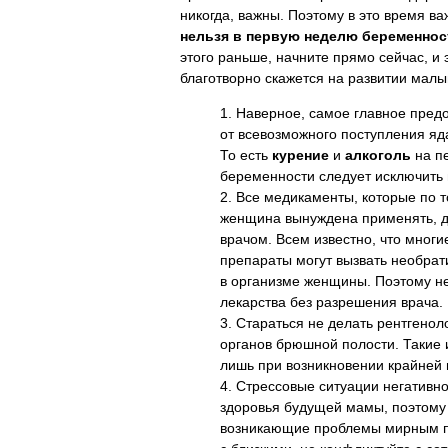
никогда, важны. Поэтому в это время в
нельзя в первую неделю беременнос
этого раньше, начните прямо сейчас, и 
благотворно скажется на развитии мал
Наверное, самое главное пред
от всевозможного поступления яд
То есть
курение
и
алкоголь
на п
беременности следует исключить
Все медикаменты, которые по т
женщина вынуждена применять, 
врачом. Всем известно, что мног
препараты могут вызвать необра
в организме женщины. Поэтому н
лекарства без разрешения врача.
Стараться не делать рентгенол
органов брюшной полости. Такие
лишь при возникновении крайней
Стрессовые ситуации негативно
здоровья будущей мамы, поэтому
возникающие проблемы мирным пу