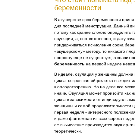
беременности
В акушерстве срок беременности принят
дня последней менструации. Данный вид
потому как крайне сложно определить 
овуляции, а, соответственно, и дату зач
придерживаться исчисления срока бере
«акушерскому» методу, то никакого пло
попросту еще не существует, а значит
о
беременность
на первой неделе невоз
В идеале, овуляция у женщины должна 
цикла: созревшая яйцеклетка выходит и
к оплодотворению. Но на деле все може
иначе. Овуляция может произойти как на
цикла в зависимости от индивидуальны
женщины и самой продолжительности ци
первая неделя «интересного положени
и даже фантомная из всех сорока недел
ее вычисление производится
акушер-ги
теоретически.