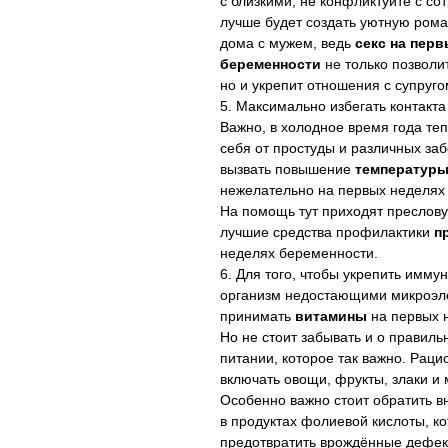
с близкими, не конфликтуйте с со
лучше будет создать уютную ром
дома с мужем, ведь
секс на пер
беременности
не только позволи
но и укрепит отношения с супруг
Максимально избегать контакт
Важно, в холодное время года теп
себя от простуды и различных за
вызвать повышение
температур
нежелательно на первых неделях
На помощь тут приходят преслову
лучшие средства профилактики
п
неделях беременности.
Для того, чтобы укрепить иммун
организм недостающими микроэл
принимать
витамины
на первых 
Но не стоит забывать и о правил
питании, которое так важно. Рац
включать овощи, фрукты, злаки и
Особенно важно стоит обратить 
в продуктах фолиевой кислоты, к
предотвратить врождённые дефек