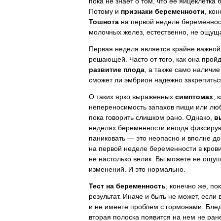
пока не знает о том, что ее яйцеклетка
Потому и
признаки беременности
, кон
Тошнота
на первой неделе беременнос
молочных желез, естественно, не ощущ
Первая неделя является крайне важной,
решающей. Часто от того, как она прой
развитие плода
, а также само наличи
сможет ли эмбрион надежно закрепиться
О таких ярко выраженных
симптомах
, 
непереносимость запахов пищи или лю
пока говорить слишком рано. Однако,
в
неделях беременности иногда фиксируют
паниковать — это неопасно и вполне д
на первой неделе беременности в кро
не настолько велик. Вы можете не ощу
изменений. И это нормально.
Тест на беременность
, конечно же, п
результат. Иначе и быть не может, если
и не имеете проблем с гормонами. Бле
вторая полоска появится на нем не ран