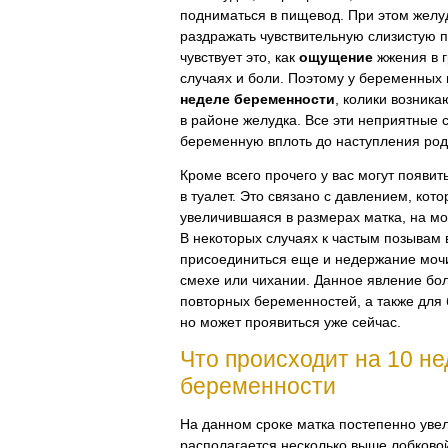
подниматься в пищевод. При этом желу
раздражать чувствительную слизистую
чувствует это, как
ощущение
жжения в г
случаях и боли. Поэтому у беременных
неделе беременности
, колики возника
в районе желудка. Все эти неприятные 
беременную вплоть до наступления род
Кроме всего прочего у вас могут появи
в туалет. Это связано с давлением, кот
увеличившаяся в размерах матка, на мо
В некоторых случаях к частым позывам 
присоединиться еще и недержание мочи
смехе или чихании. Данное явление бо
повторных беременностей, а также для 
но может проявиться уже сейчас.
Что происходит на 10 н
беременности
На данном сроке матка постепенно увел
располагается несколько выше лобковой