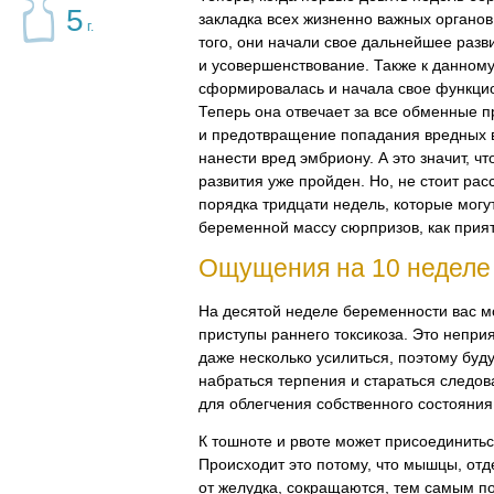
5
закладка всех жизненно важных органов
г.
того, они начали свое дальнейшее разв
и усовершенствование. Также к данному
сформировалась и начала свое функци
Теперь она отвечает за все обменные 
и предотвращение попадания вредных 
нанести вред эмбриону. А это значит, ч
развития уже пройден. Но, не стоит ра
порядка тридцати недель, которые могу
беременной массу сюрпризов, как приятн
Ощущения на 10 неделе
На десятой неделе беременности вас м
приступы раннего токсикоза. Это непри
даже несколько усилиться, поэтому бу
набраться терпения и стараться следо
для облегчения собственного состояния
К тошноте и рвоте может присоединитьс
Происходит это потому, что мышцы, о
от желудка, сокращаются, тем самым п