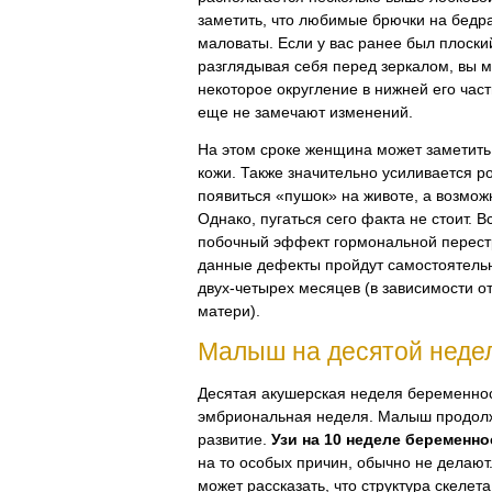
заметить, что любимые брючки на бедра
маловаты. Если у вас ранее был плоский
разглядывая себя перед зеркалом, вы 
некоторое округление в нижней его час
еще не замечают изменений.
На этом сроке женщина может заметить
кожи. Также значительно усиливается ро
появиться «пушок» на животе, а возможн
Однако, пугаться сего факта не стоит. В
побочный эффект гормональной перест
данные дефекты пройдут самостоятельн
двух-четырех
месяцев (в зависимости о
матери).
Малыш на десятой неде
Десятая акушерская неделя беременно
эмбриональная неделя. Малыш продолж
развитие.
Узи на 10 неделе беременно
на то особых причин, обычно не делают
может рассказать, что структура скелет