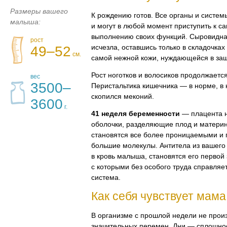
Размеры вашего
К рождению готов. Все органы и систем
малыша:
и могут в любой момент приступить к с
выполнению своих функций. Сыровидна
рост
исчезла, оставшись только в складочках
49–52
см.
самой нежной кожи, нуждающейся в за
Рост ноготков и волосиков продолжается
вес
3500–
Перистальтика кишечника — в норме, в 
скопился меконий.
3600
г.
41 неделя беременности
— плацента н
оболочки, разделяющие плод и материн
становятся все более проницаемыми и 
большие молекулы. Антитела из вашего
в кровь малыша, становятся его первой 
с которыми без особого труда справля
система.
Как себя чувствует мама
В организме с прошлой недели не прои
значительных перемен. Дни — сплошно