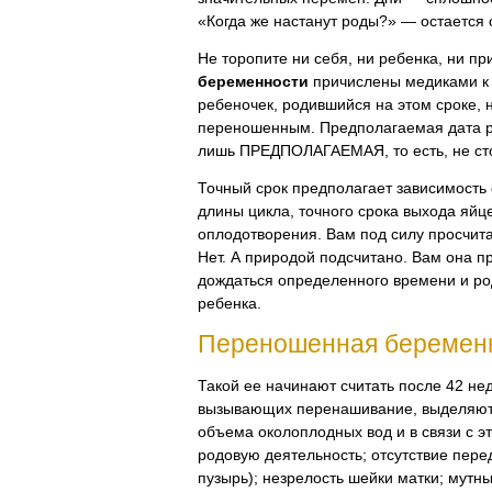
«Когда же настанут роды?» — остается
Не торопите ни себя, ни ребенка, ни п
беременности
причислены медиками к
ребеночек, родившийся на этом сроке, 
переношенным. Предполагаемая дата ро
лишь ПРЕДПОЛАГАЕМАЯ, то есть, не ст
Точный срок предполагает зависимость 
длины цикла, точного срока выхода яйц
оплодотворения. Вам под силу просчита
Нет. А природой подсчитано. Вам она п
дождаться определенного времени и ро
ребенка.
Переношенная беремен
Такой ее начинают считать после 42 не
вызывающих перенашивание, выделяют:
объема околоплодных вод и в связи с 
родовую деятельность; отсутствие пере
пузырь); незрелость шейки матки; мутны