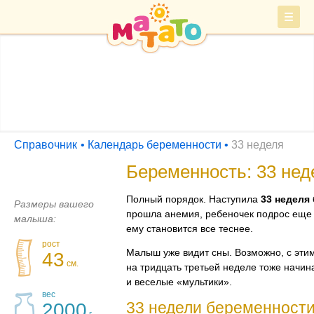
Войти
СПРАВОЧНИК
Барахолка
Справочник
Календарь беременности
33 неделя
Беременность: 33 нед
Полный порядок. Наступила
33 неделя
Размеры вашего
прошла анемия, ребеночек подрос еще 
малыша:
ему становится все теснее.
рост
Малыш уже видит сны. Возможно, с этим
43
см.
на тридцать третьей неделе тоже начин
и веселые «мультики».
вес
33 недели беременности
2000