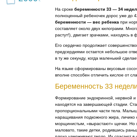
г.
На сроке
беременности 33 — 34 неде
полноценный ребеночек дорос уже до 4
беременности — вес ребенка
при нор
составляет около двух килограмм. Мног
растут!), двигает зрачками, находясь в 
Его сердечко продолжает совершенство
предсердиями остается небольшое отве
в ту же секунду, когда маленький сделае
На языке сформированы вкусовые сосоч
вполне способен отличить кислое от сла
Беременность 33 недел
Формирование эндокринной, нервной и
находятся на завершающей стадии. Ста
пропорциональными части тела. Малыш
наращивания подкожного жира, личико 
морщинистым, «вырастают» щечки. Но 
маловато, такие детки, родившись рань
плохо удерживают тепло. Их спасают в 