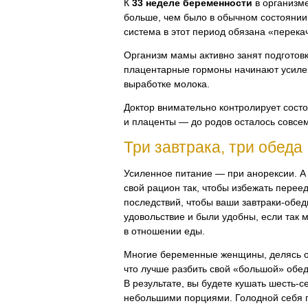
К
33 неделе беременности
в организм
больше, чем было в обычном состоянии
система в этот период обязана «перекач
Организм мамы активно занят подготовк
плацентарные гормоны начинают усиле
выработке молока.
Доктор внимательно контролирует сост
и плаценты — до родов осталось совсе
Три завтрака, три обеда
Усиленное питание — при анорексии. А
свой рацион так, чтобы избежать перее
последствий, чтобы ваши
завтраки-обе
удовольствие и были удобны, если так 
в отношении еды.
Многие беременные женщины, делясь о
что лучше разбить свой «большой» обе
В результате, вы будете кушать
шесть-с
небольшими порциями. Голодной себя п