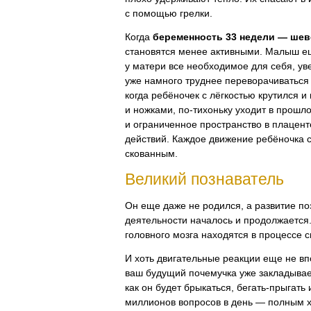
с помощью грелки.
Когда
беременность 33 недели — ше
становятся менее активными. Малыш е
у матери все необходимое для себя, ув
уже намного труднее переворачиваться 
когда ребёночек с лёгкостью крутился и
и ножками,
по-тихоньку
уходит в прошл
и ограниченное пространство в плацент
действий. Каждое движение ребёночка с
скованным.
Великий познаватель
Он еще даже не родился, а развитие п
деятельности началось и продолжается
головного мозга находятся в процессе 
И хоть двигательные реакции еще не в
ваш будущий почемучка уже закладывае
как он будет брыкаться,
бегать-прыгать
и
миллионов вопросов в день — полным 