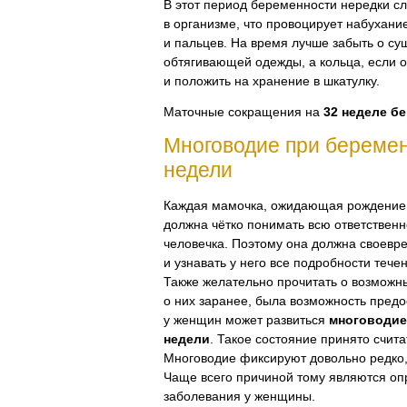
В этот период беременности нередки сл
в организме, что провоцирует набухани
и пальцев. На время лучше забыть о с
обтягивающей одежды, а кольца, если о
и положить на хранение в шкатулку.
Маточные сокращения на
32 неделе б
Многоводие при береме
недели
Каждая мамочка, ожидающая рождение
должна чётко понимать всю ответственн
человечка. Поэтому она должна своевр
и узнавать у него все подробности тече
Также желательно прочитать о возможн
о них заранее, была возможность предос
у женщин может развиться
многоводие
недели
. Такое состояние принято счита
Многоводие фиксируют довольно редко, 
Чаще всего причиной тому являются о
заболевания у женщины.