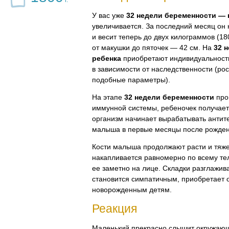
г.
У вас уже
32 недели беременности — 
увеличивается. За последний месяц он 
и весит теперь до двух килограммов (
18
от макушки до пяточек — 42 см. На
32 
ребенка
приобретают индивидуальность
в зависимости от наследственности (рос
подобные параметры).
На этапе
32 недели беременности
про
иммунной системы, ребеночек получает
организм начинает вырабатывать антит
малыша в первые месяцы после рожден
Кости малыша продолжают расти и тяже
накапливается равномерно по всему тел
ее заметно на лице. Складки разглажив
становится симпатичным, приобретает 
новорожденным детям.
Реакция
Маленький прекрасно слышит окружающ