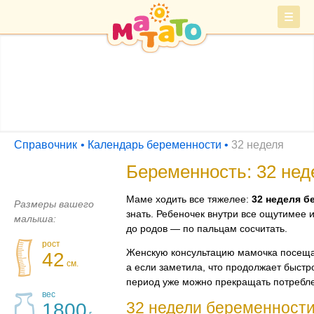
Войти
СПРАВОЧНИК
Барахолка
Справочник
Календарь беременности
32 неделя
Беременность: 32 нед
Маме ходить все тяжелее:
32 неделя б
Размеры вашего
знать. Ребеночек внутри все ощутимее и
малыша:
до родов — по пальцам сосчитать.
рост
Женскую консультацию мамочка посещае
42
см.
а если заметила, что продолжает быстро
период уже можно прекращать потребле
вес
32 недели беременности
1800