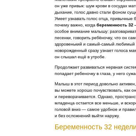
он уже привык: шум крови в сосудах ма
дыхание, голос давно стали фоном сущ
Умеет узнавать голос отца, привычные 
почему важно, когда
беременность 32 
особое внимание малышу: разговаривать
песенки, говорить ребёночку, что он са
здоровенький и
самый-самый
любимый в
новорожденный сразу узнает голоса ма
он слышал ещё в утробе.
Продолжает развиваться нервная систем
попадает ребеночку в глаза, у него сужа
Малыш в этот период довольно активен,
вы можете хорошо почувствовать, как он
и переворачивается. Однако, пространс
младенца остается все меньше, и вско
головой вниз — самое удобное и прави
и без осложнений выйти наружу.
Беременность 32 недел