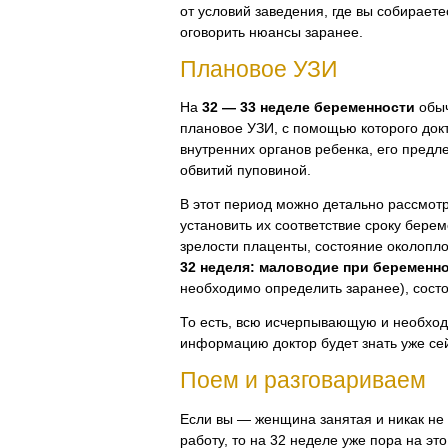
от условий заведения, где вы собирает
оговорить нюансы заранее.
Плановое УЗИ
На
32 — 33 неделе беременности
обыч
плановое УЗИ, с помощью которого док
внутренних органов ребенка, его предле
обвитий пуповиной.
В этот период можно детально рассмот
установить их соответствие сроку берем
зрелости плаценты, состояние околопло
32 неделя: маловодие при беременн
необходимо определить заранее), сост
То есть, всю исчерпывающую и необхо
информацию доктор будет знать уже се
Поем и разговариваем
Если вы — женщина занятая и никак не 
работу, то на 32 неделе уже пора на эт