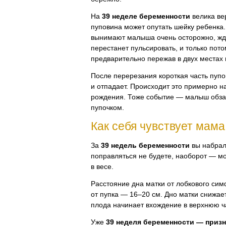
На
39 неделе беременности
велика вер
пуповина может опутать шейку ребенка.
вынимают малыша очень осторожно, жду
перестанет пульсировать, и только пото
предварительно пережав в двух местах 
После перерезания короткая часть пуп
и отпадает. Происходит это примерно н
рождения. Тоже событие — малыш обз
пупочком.
Как себя чувствует мама
За
39 недель беременности
вы набрал
поправляться не будете, наоборот — м
в весе.
Расстояние дна матки от лобкового си
от пупка — 16–20 см. Дно матки снижае
плода начинает вхождение в верхнюю ча
Уже
39 неделя беременности — приз