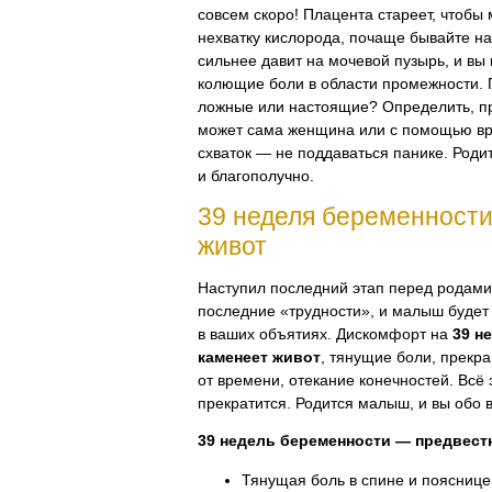
совсем скоро! Плацента стареет, чтобы
нехватку кислорода, почаще бывайте на
сильнее давит на мочевой пузырь, и в
колющие боли в области промежности. 
ложные или настоящие? Определить, п
может сама женщина или с помощью вр
схваток — не поддаваться панике. Роди
и благополучно.
39 неделя беременности
живот
Наступил последний этап перед родами
последние «трудности», и малыш будет
в ваших объятиях. Дискомфорт на
39 н
каменеет живот
, тянущие боли, прек
от времени, отекание конечностей. Всё 
прекратится. Родится малыш, и вы обо в
39 недель беременности — предвест
Тянущая боль в спине и пояснице