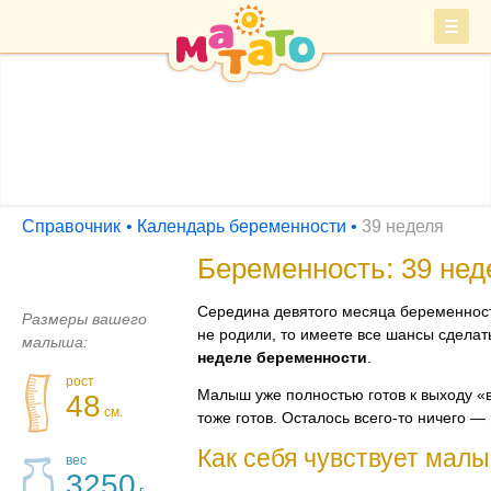
Войти
СПРАВОЧНИК
Барахолка
Справочник
Календарь беременности
39 неделя
Беременность: 39 нед
Середина девятого месяца беременност
Размеры вашего
не родили, то имеете все шансы сделат
малыша:
неделе беременности
.
рост
Малыш уже полностью готов к выходу «в
48
см.
тоже готов. Осталось
всего-то
ничего — в
Как себя чувствует мал
вес
3250