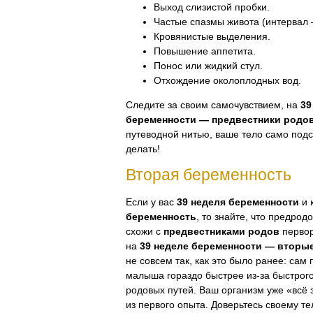
Выход слизистой пробки.
Частые спазмы живота (интервал 
Кровянистые выделения.
Повышение аппетита.
Понос или жидкий стул.
Отхождение околоплодных вод.
Следите за своим самочувствием, на
39
беременности — предвестники родо
путеводной нитью, ваше тело само под
делать!
Вторая беременность
Если у вас
39 неделя беременности
и 
беременность
, то знайте, что предро
схожи с
предвестниками родов
первор
на
39 неделе беременности — вторы
не совсем так, как это было ранее: сам
малыша гораздо быстрее
из-за
быстрог
родовых путей. Ваш организм уже «всё 
из первого опыта. Доверьтесь своему те