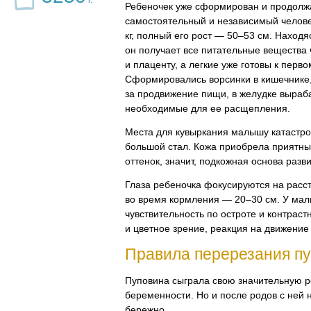
г.
Ребеночек уже сформирован и продолжа
самостоятельный и независимый челове
кг, полный его рост — 50–53 см. Находя
он получает все питательные вещества 
и плаценту, а легкие уже готовы к перво
Сформировались ворсинки в кишечнике
за продвижение пищи, в желудке выра
необходимые для ее расщепления.
Места для кувыркания малышу катастро
большой стал. Кожа приобрела приятн
оттенок, значит, подкожная основа разв
Глаза ребеночка фокусируются на расс
во время кормления — 20–30 см. У ма
чувствительность по остроте и контраст
и цветное зрение, реакция на движение
Правила перерезания п
Пуповина сыграла свою значительную р
беременности. Но и после родов с ней 
бережно.