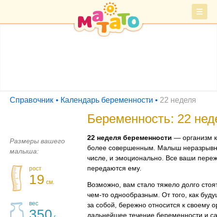
Войти
СПРАВОЧНИК
Барахолка
Справочник
Календарь беременности
22 неделя
Беременность: 22 нед
22 неделя беременности
— организм к
Размеры вашего
более совершенным. Малыш неразрывно
малыша:
числе, и эмоционально. Все ваши пере
передаются ему.
рост
19
см.
Возможно, вам стало тяжело долго стоят
чем-то
однообразным. От того, как буд
вес
за собой, бережно относится к своему о
350
дальнейшее течение беременности и с