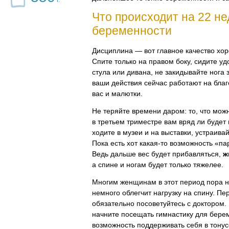
г.
Что происходит на 22 н
беременности
Дисциплина — вот главное качество х
Спите только на правом боку, сидите уд
стула или дивана, не закидывайте нога з
ваши действия сейчас работают на бла
вас и малютки.
Не теряйте времени даром: то, что мож
в третьем триместре вам вряд ли будет 
ходите в музеи и на выставки, устраива
Пока есть хот
какая-то
возможность «пари
Ведь дальше вес будет прибавляться,
ж
а спине и ногам будет только тяжелее.
Многим женщинам в этот период пора н
немного облегчит нагрузку на спину. П
обязательно посоветуйтесь с доктором.
начните посещать гимнастику для бере
возможность поддерживать себя в тонус