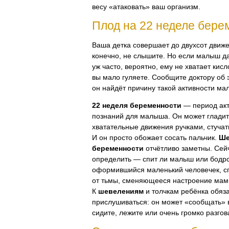
весу «атаковать» ваш организм.
Плод на 22 неделе бере
Ваша детка совершает до двухсот движен
конечно, не слышите. Но если малыш да
уж часто, вероятно, ему не хватает кис
вы мало гуляете. Сообщите доктору об 
он найдёт причину такой активности ма
22 неделя беременности
— период акт
познаний для малыша. Он может гладить
хватательные движения ручками, стучат
И он просто обожает сосать пальчик.
Ше
беременности
отчётливо заметны. Сей
определить — спит ли малыш или бодрс
оформившийся маленький человечек, сп
от тьмы, сменяющееся настроение мам
К
шевелениям
и толчкам ребёнка обяз
прислушиваться: он может «сообщать» 
сидите, лежите или очень громко разгов